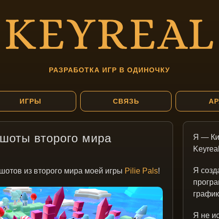
РАЗРАБОТКА ИГР В ОДИНОЧКУ
ИГРЫ
СВЯЗЬ
АР
иншоты второго мира
Я — Ки
Keyreal
Я созд
ншотов из второго мира моей игры
Pilie Pals
!
програ
график
Я не и