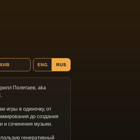
ХИВ
ENG
RUS
рилл Полетаев, aka
.
аю игры в одиночку, от
ммирования до создания
и и сочинения музыки.
спользую генеративный