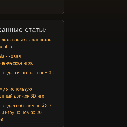
ранные статьи
лько новых скриншотов
ulphia
ia - новая
ченческая игра
 создаю игры на своём 3D
е
у я использую
енный движок 3D игр
 создал собственный 3D
 и игру на нём за 20
ев