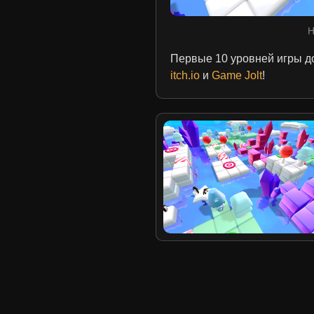
Н
Первые 10 уровней игры до
itch.io
и
Game Jolt
!