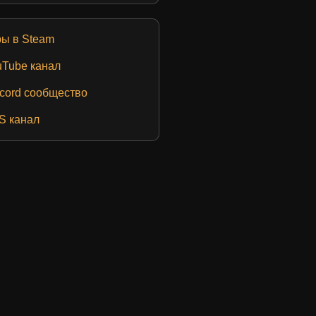
ры в Steam
uTube канал
cord сообщество
S канал