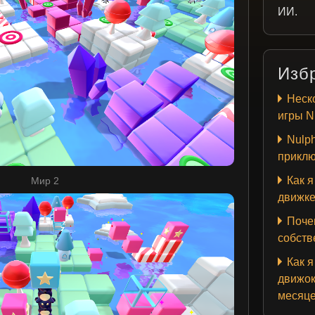
ИИ.
Изб
Неско
игры N
Nulph
приклю
Как я
Мир 2
движк
Почем
собств
Как я
движок
месяц