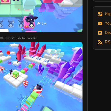
Иг
Yo
Dis
ег, пингвины, конфеты
RS